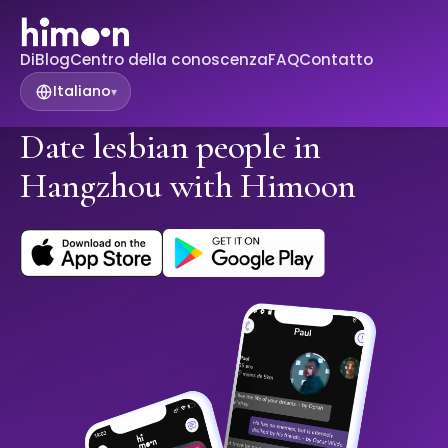
Di
Blog
Centro della conoscenza
FAQ
Contatto
Italiano
▾
Date lesbian people in
Hangzhou with Himoon