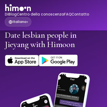
Di
Blog
Centro della conoscenza
FAQ
Contatto
Italiano
▾
Date lesbian people in
Jieyang with Himoon