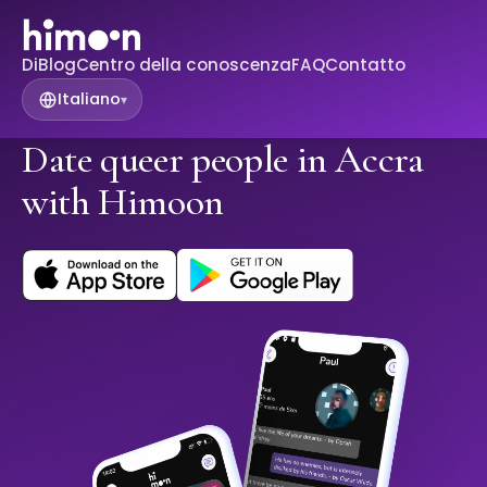
Di
Blog
Centro della conoscenza
FAQ
Contatto
Italiano
▾
Date queer people in Accra
with Himoon