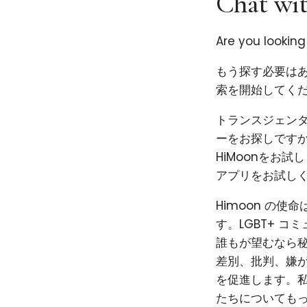
Chat wit
Are you lookin
もう探す必要はあ
索を開始してくだ
トランスジェン
ーをお探しです
HiMoonをお
アプリをお試し
Himoon の
す。LGBT+ 
誰もが望むなら秘
差別、批判、嫌
を促進します。私
たちについても