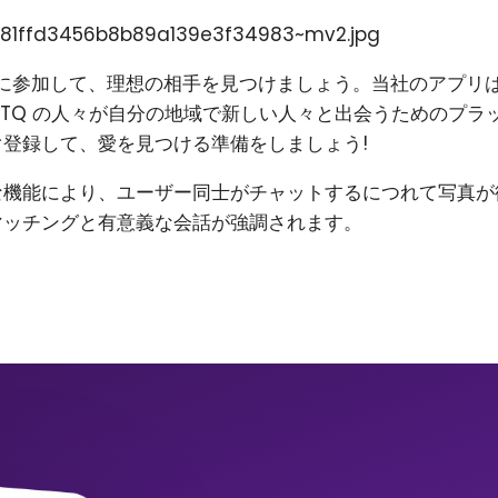
81ffd3456b8b89a139e3f34983~mv2.jpg
on に参加して、理想の相手を見つけましょう。当社のアプリ
BTQ の人々が自分の地域で新しい人々と出会うためのプラ
登録して、愛を見つける準備をしましょう!
な機能により、ユーザー同士がチャットするにつれて写真が
マッチングと有意義な会話が強調されます。