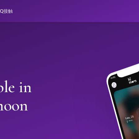
AQ
接触
le in
moon