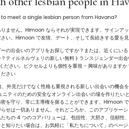
h other lesbian people in Ha
g to meet a single lesbian person from Havana?
りません。Himoon ならそれが実現できます。サインア
さい。Himoon で友情、デート、そして長続きする愛を
ダーの出会いのアプリをお探しですか？または、近くにいる
か？ティルネルヴェリの新しい無料トランスジェンダー出会
試しください。ピクセルよりも個性を重視 - 興味があります
ください
使命は、外見だけでなく性格も重視される新しい出会いの機会
コミュニティのための安全なオンライン出会いの場を作りたい
密を守り、常に主導権を握ることができます。Himoon 
がらせは一切ありません。それどころか、このアプリケーシ
たちの 4 つのコアバリューは、包括性、大胆さ、信頼性
っと知りたい場合は、お気軽に「私たちについて」のページ