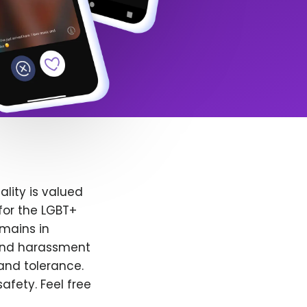
lity is valued
for the LGBT+
emains in
 and harassment
and tolerance.
afety. Feel free