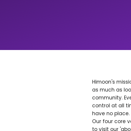
Himoon's missio
as much as loo
community. Ever
control at all
have no place. 
Our four core v
to visit our 'a