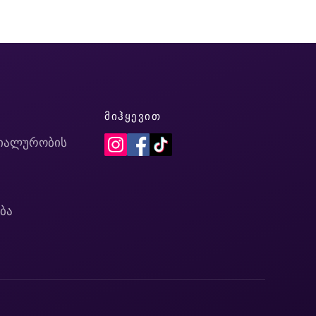
Ი
ᲛᲘᲰᲧᲔᲕᲘᲗ
იალურობის
ბა