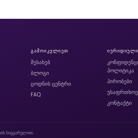
ᲒᲐᲛᲝᲘᲙᲕᲚᲘᲔᲗ
ᲘᲣᲠᲘᲓᲘᲣᲚ
შესახებ
კონფიდენც
პოლიტიკა
ბლოგი
პირობები
ცოდნის ცენტრი
უსაფრთხოე
FAQ
კონტაქტი
ის სიყვარულით.