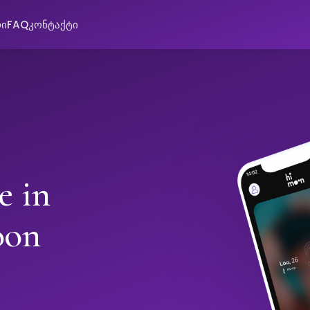
რი
FAQ
კონტაქტი
e in
oon