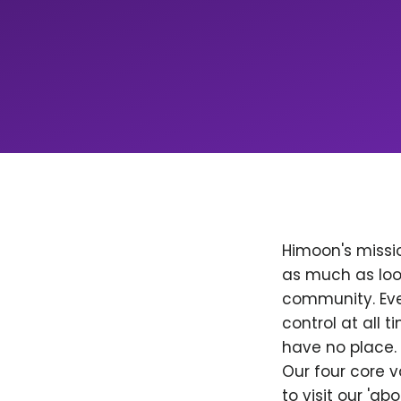
Himoon's missio
as much as loo
community. Ever
control at all
have no place. 
Our four core v
to visit our 'a