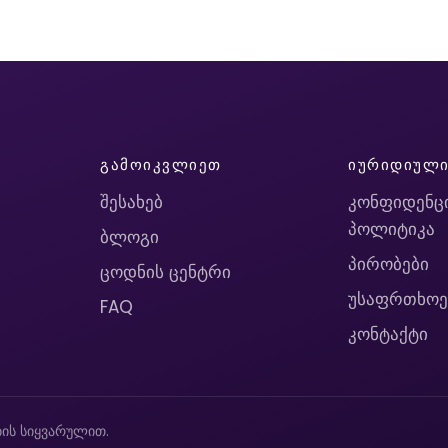
ᲒᲐᲛᲝᲘᲙᲕᲚᲘᲔᲗ
ᲘᲣᲠᲘᲓᲘᲣᲚ
შესახებ
კონფიდენც
პოლიტიკა
ბლოგი
პირობები
ცოდნის ცენტრი
უსაფრთხოე
FAQ
კონტაქტი
ის სიყვარულით.