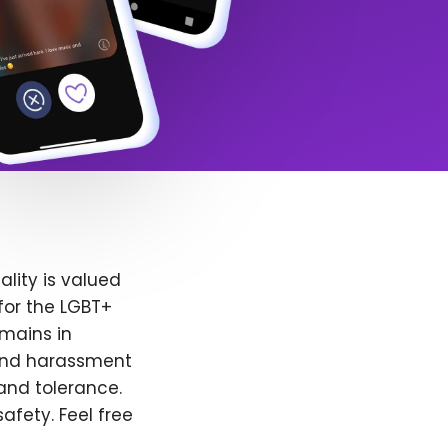
lity is valued
for the LGBT+
emains in
 and harassment
and tolerance.
afety. Feel free