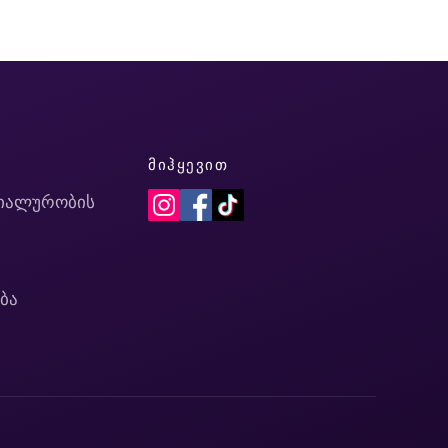
Ი
ᲛᲘᲰᲧᲔᲕᲘᲗ
იალურობის
ბა