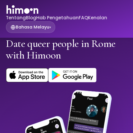
Tentang
Blog
Hab Pengetahuan
FAQ
Kenalan
Bahasa Melayu
▾
Date queer people in Rome
with Himoon