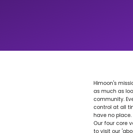
Himoon's missio
as much as loo
community. Ever
control at all
have no place. 
Our four core v
to visit our 'a