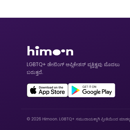
LGBTQ+ ಡೇಟಿಂಗ್ ಅಪ್ಲಿಕೇಶನ್ ವ್ಯಕ್ತಿತ್ವವು ಮೊದಲು
ಬರುತ್ತದೆ.
© 2026 Himoon. LGBTQ+ ಸಮುದಾಯಕ್ಕಾಗಿ ಪ್ರೀತಿಯಿಂದ ಮಾಡಲ್ಪಟ್