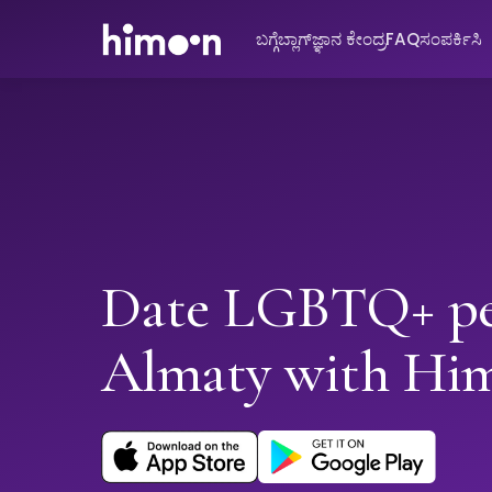
ಬಗ್ಗೆ
ಬ್ಲಾಗ್
ಜ್ಞಾನ ಕೇಂದ್ರ
FAQ
ಸಂಪರ್ಕಿಸಿ
Date LGBTQ+ pe
Almaty with Hi