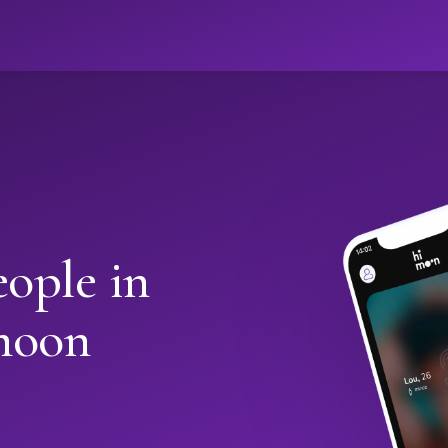
ople in
moon