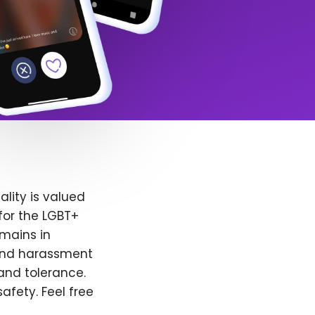
lity is valued
for the LGBT+
emains in
 and harassment
and tolerance.
afety. Feel free