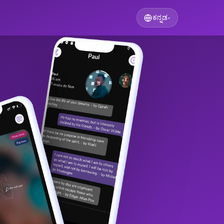
ಕನ್ನಡ
▾