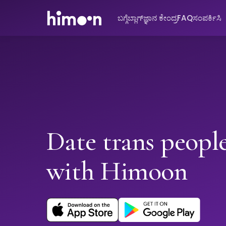
ಬಗ್ಗೆ
ಬ್ಲಾಗ್
ಜ್ಞಾನ ಕೇಂದ್ರ
FAQ
ಸಂಪರ್ಕಿಸಿ
Date trans peopl
with Himoon