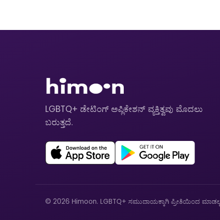
LGBTQ+ ಡೇಟಿಂಗ್ ಅಪ್ಲಿಕೇಶನ್ ವ್ಯಕ್ತಿತ್ವವು ಮೊದಲು
ಬರುತ್ತದೆ.
© 2026 Himoon. LGBTQ+ ಸಮುದಾಯಕ್ಕಾಗಿ ಪ್ರೀತಿಯಿಂದ ಮಾಡಲ್ಪಟ್