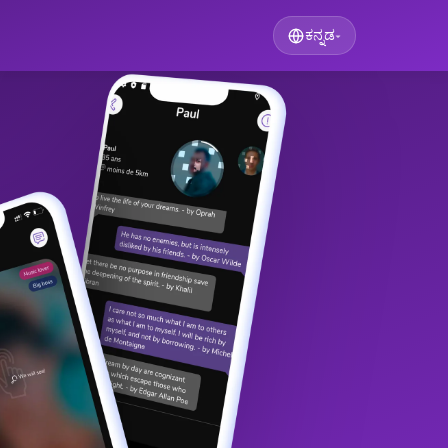
ಕನ್ನಡ
▾