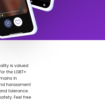
lity is valued
for the LGBT+
emains in
 and harassment
and tolerance.
afety. Feel free