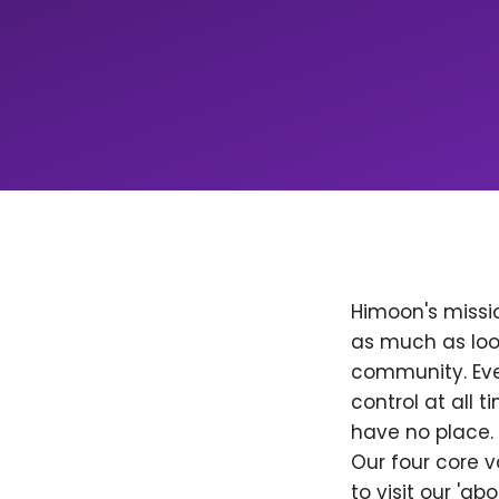
Himoon's missio
as much as loo
community. Ever
control at all
have no place. 
Our four core v
to visit our 'a