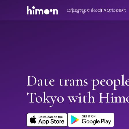
ಬಗ್ಗೆ
ಬ್ಲಾಗ್
ಜ್ಞಾನ ಕೇಂದ್ರ
FAQ
ಸಂಪರ್ಕಿಸಿ
Date trans people
Tokyo with Him