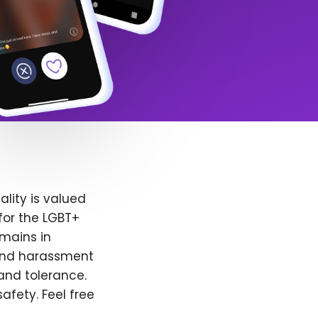
lity is valued
for the LGBT+
emains in
 and harassment
and tolerance.
afety. Feel free