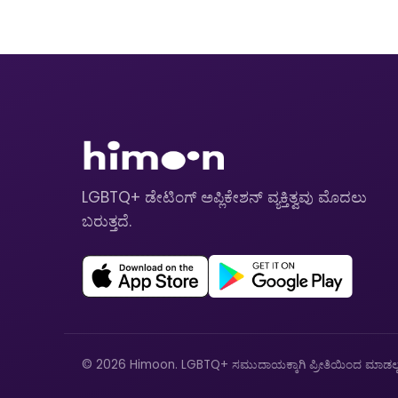
LGBTQ+ ಡೇಟಿಂಗ್ ಅಪ್ಲಿಕೇಶನ್ ವ್ಯಕ್ತಿತ್ವವು ಮೊದಲು
ಬರುತ್ತದೆ.
© 2026 Himoon. LGBTQ+ ಸಮುದಾಯಕ್ಕಾಗಿ ಪ್ರೀತಿಯಿಂದ ಮಾಡಲ್ಪಟ್