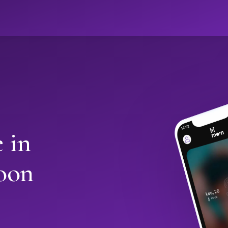
 in
oon