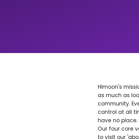
Himoon's missio
as much as loo
community. Ever
control at all
have no place. 
Our four core v
to visit our 'a