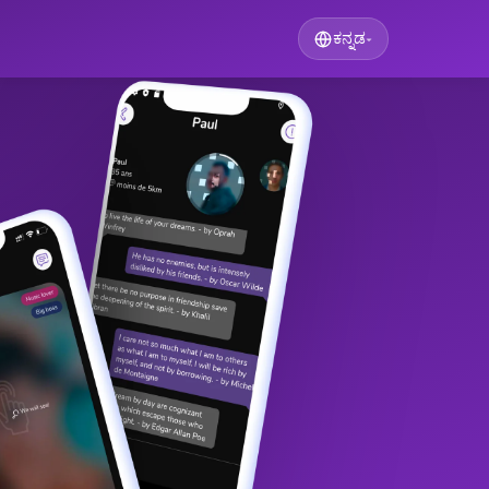
ಕನ್ನಡ
▾