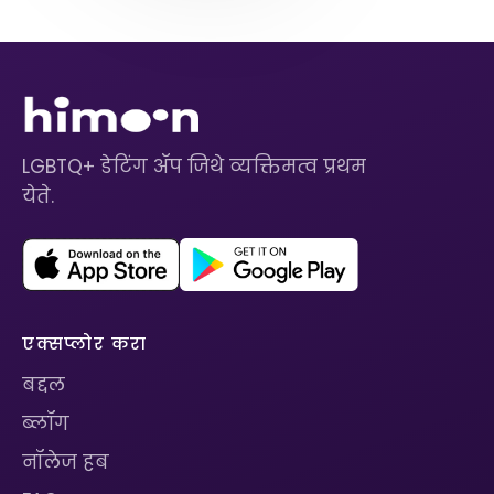
LGBTQ+ डेटिंग ॲप जिथे व्यक्तिमत्व प्रथम
येते.
एक्सप्लोर करा
बद्दल
ब्लॉग
नॉलेज हब