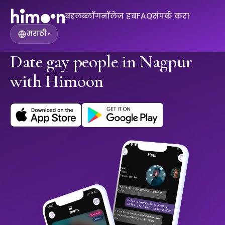
बद्दल
ब्लॉग
नॉलेज हब
FAQ
संपर्क करा
मराठी
▾
Date gay people in Nagpur
with Himoon