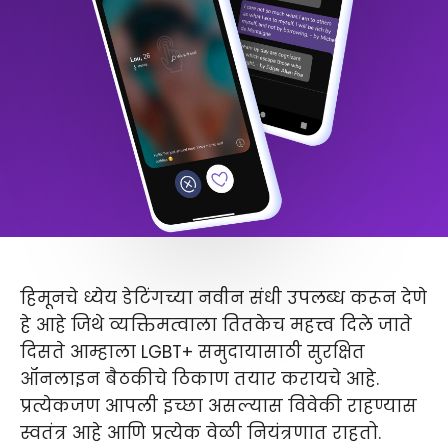
हिमूनचे ध्येय डेटिंगच्या नवीन संधी उपलब्ध करून देणे
हे आहे जिथे व्यक्तिमत्वाला तितकेच महत्त्व दिले जाते
दिसते आम्हाला LGBT+ समुदायासाठी सुरक्षित
ऑनलाइन बैठकीचे ठिकाण तयार करायचे आहे.
प्रत्येकजण आपली इच्छा असल्यास विवेकी राहण्यास
स्वतंत्र आहे आणि प्रत्येक वेळी नियंत्रणात राहतो.