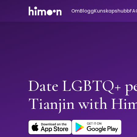
Om
Blogg
Kunskapshubb
FA
Date LGBTQ+ pe
Tianjin with Hi