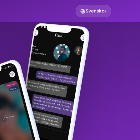
Svenska
▾