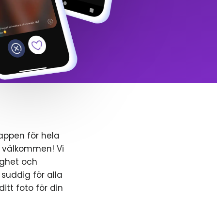
gappen för hela
u välkommen! Vi
ighet och
 suddig för alla
tt foto för din