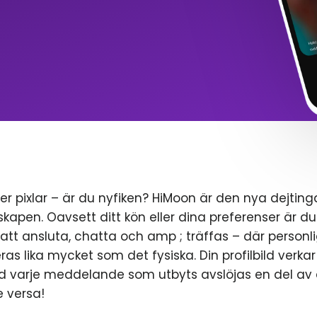
er pixlar – är du nyfiken? HiMoon är den nya dejtin
pen. Oavsett ditt kön eller dina preferenser är d
t att ansluta, chatta och amp ; träffas – där personl
ras lika mycket som det fysiska. Din profilbild verkar
 varje meddelande som utbyts avslöjas en del av di
 versa!