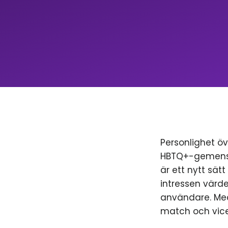
Personlighet öv
HBTQ+-gemenska
är ett nytt sät
intressen värde
användare. Med
match och vice