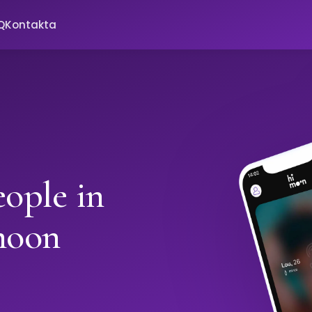
Q
Kontakta
ople in
moon