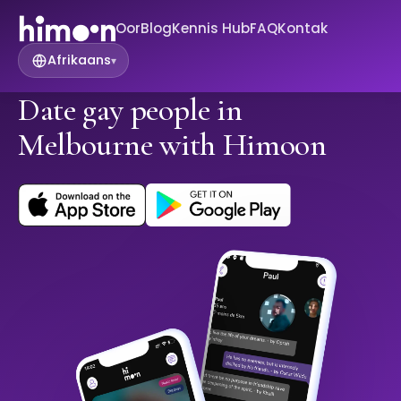
Oor
Blog
Kennis Hub
FAQ
Kontak
Afrikaans
▾
Date gay people in
Melbourne with Himoon