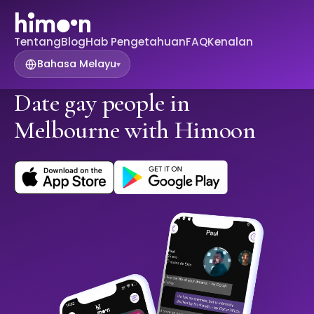
Tentang
Blog
Hab Pengetahuan
FAQ
Kenalan
Bahasa Melayu
▾
Date gay people in
Melbourne with Himoon