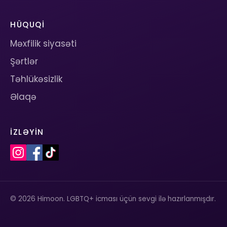
HÜQUQI
Məxfilik siyasəti
Şərtlər
Təhlükəsizlik
Əlaqə
İZLƏYIN
© 2026 Himoon. LGBTQ+ icması üçün sevgi ilə hazırlanmışdır.