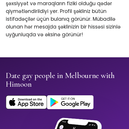
şəxsiyyət və maraqların fiziki olduğu qədər
qiymətləndirildiyi yer. Profil şəkliniz bütün
istifadəçilər üçün bulanıq görünür. Mübadilə
olunan hər mesajda şəklinizin bir hissəsi sizinlə
uyğunluqda və əksinə görünür!
Date gay people in Melbourne with
Himoon