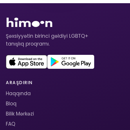
Şəxsiyyətin birinci gəldiyi LGBTQ+
tanışlıq proqramı.
ARAŞDIRIN
Haqqında
Bloq
Bilik Mərkəzi
FAQ