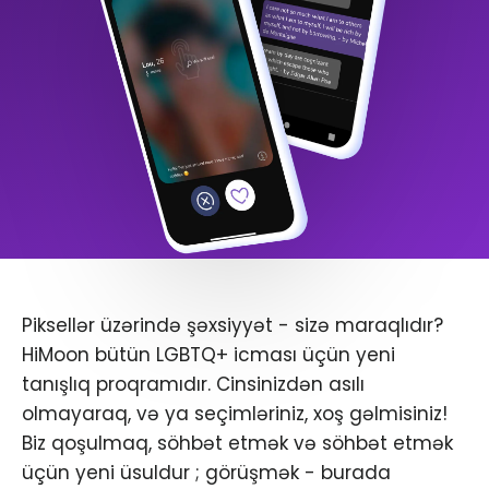
Piksellər üzərində şəxsiyyət - sizə maraqlıdır?
HiMoon bütün LGBTQ+ icması üçün yeni
tanışlıq proqramıdır. Cinsinizdən asılı
olmayaraq, və ya seçimləriniz, xoş gəlmisiniz!
Biz qoşulmaq, söhbət etmək və söhbət etmək
üçün yeni üsuldur ; görüşmək - burada