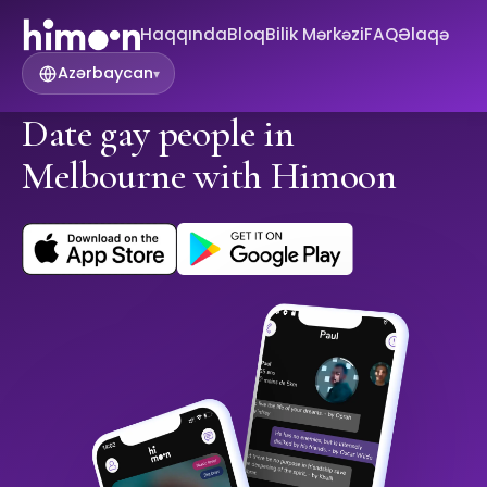
Haqqında
Bloq
Bilik Mərkəzi
FAQ
Əlaqə
Azərbaycan
▾
Date gay people in
Melbourne with Himoon