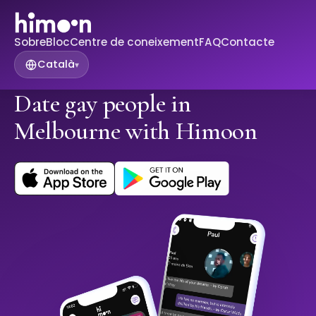
Sobre
Bloc
Centre de coneixement
FAQ
Contacte
Català
▾
Date gay people in
Melbourne with Himoon