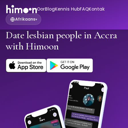
Oor
Blog
Kennis Hub
FAQ
Kontak
Afrikaans
▾
Date lesbian people in Accra
with Himoon