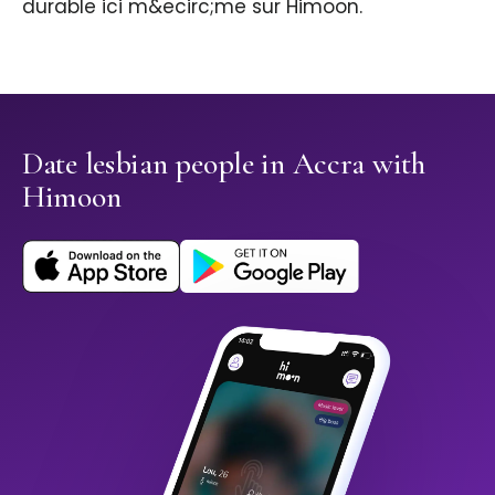
durable ici m&ecirc;me sur Himoon.
Date lesbian people in Accra with
Himoon