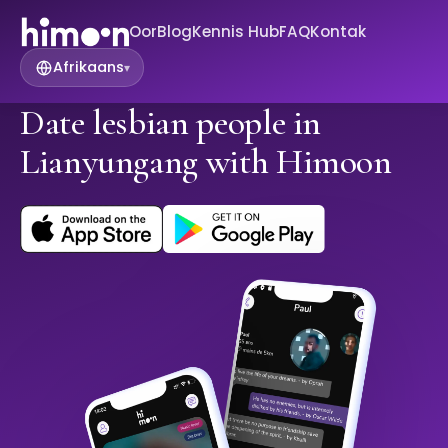
Oor
Blog
Kennis Hub
FAQ
Kontak
Afrikaans
▾
Date lesbian people in
Lianyungang with Himoon