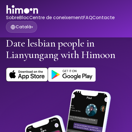
Sobre
Bloc
Centre de coneixement
FAQ
Contacte
Català
▾
Date lesbian people in
Lianyungang with Himoon