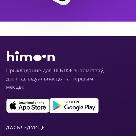
Прыкладанне для ЛГБТК+ знаёмстваў,
дзе індывідуальнасць на першым
месцы.
ДАСЬЛЕДУЙЦЕ