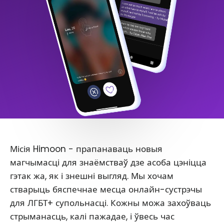
Місія Himoon - прапанаваць новыя
магчымасці для знаёмстваў дзе асоба цэніцца
гэтак жа, як і знешні выгляд. Мы хочам
стварыць бяспечнае месца онлайн-сустрэчы
для ЛГБТ+ супольнасці. Кожны можа захоўваць
стрыманасць, калі пажадае, і ўвесь час