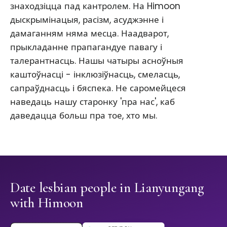
знаходзіцца пад кантролем. На Himoon
дыскрымінацыя, расізм, асуджэнне і
дамаганням няма месца. Наадварот,
прыкладанне прапагандуе павагу і
талерантнасць. Нашы чатыры асноўныя
каштоўнасці - інклюзіўнасць, смеласць,
сапраўднасць і бяспека. Не саромейцеся
наведаць нашу старонку 'пра нас', каб
даведацца больш пра тое, хто мы.
Date lesbian people in Lianyungang
with Himoon