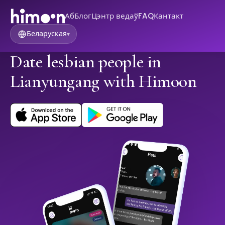
Аб
Блог
Цэнтр ведаў
FAQ
Кантакт
Беларуская
▾
Date lesbian people in
Lianyungang with Himoon