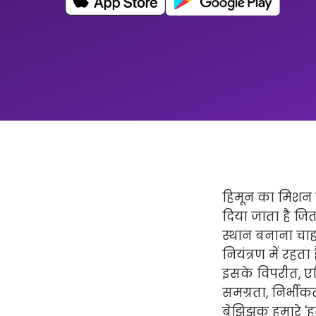
हिमून का मिशन न
दिया जाता है ज
स्थान बनाना चाहत
नियंत्रण में रहता
इसके विपरीत, एप्
समग्रता, निर्भीक
बेझिझक हमारे 'हमार