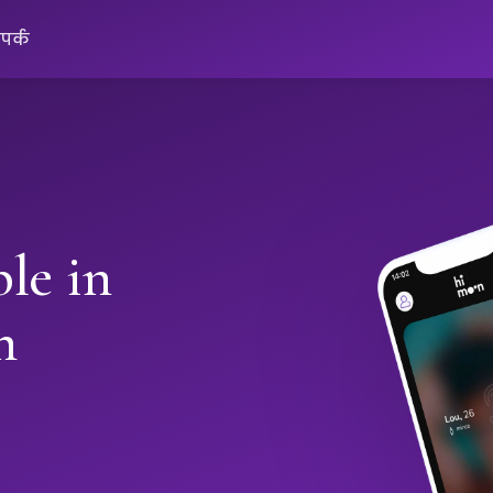
ंपर्क
le in
h