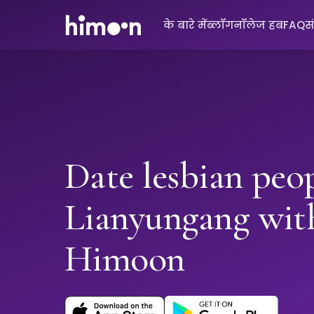
के बारे में
ब्लॉग
नॉलेज हब
FAQ
स
Date lesbian peop
Lianyungang wit
Himoon