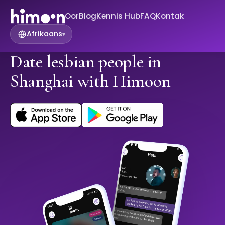
Oor
Blog
Kennis Hub
FAQ
Kontak
Afrikaans
▾
Date lesbian people in
Shanghai with Himoon