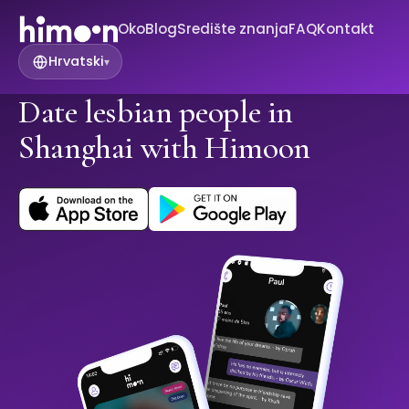
Oko
Blog
Središte znanja
FAQ
Kontakt
Hrvatski
▾
Date lesbian people in
Shanghai with Himoon