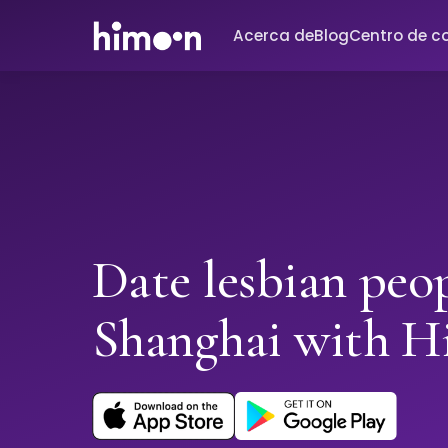
Acerca de
Blog
Centro de c
Date lesbian peop
Shanghai with 