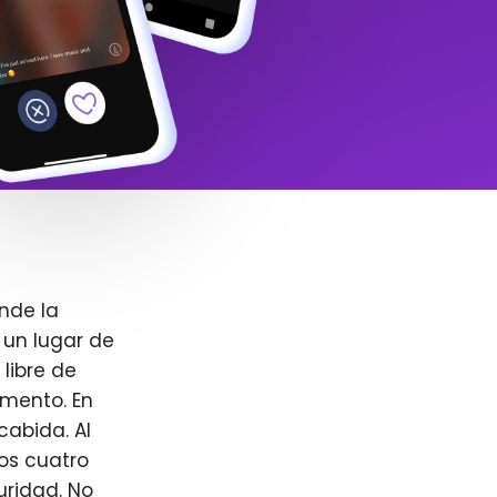
nde la
 un lugar de
libre de
omento. En
cabida. Al
ros cuatro
uridad. No