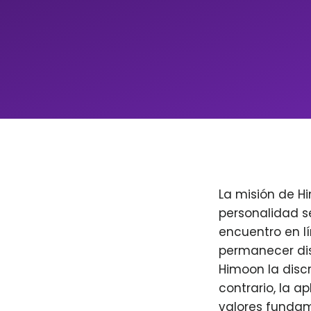
La misión de H
personalidad s
encuentro en l
permanecer dis
Himoon la discr
contrario, la a
valores fundam