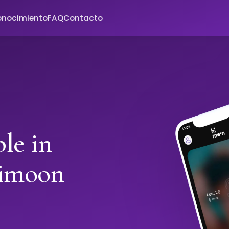
onocimiento
FAQ
Contacto
le in
Himoon