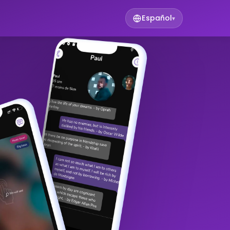
Español
▾