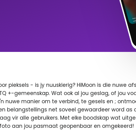
oor pieksels - is jy nuuskierig? HiMoon is die nuwe 
BTQ +-gemeenskap. Wat ook al jou geslag, of jou voor
 'n nuwe manier om te verbind, te gesels en ; ontmo
en belangstellings net soveel gewaardeer word as di
 vaag vir alle gebruikers. Met elke boodskap wat uitge
u foto aan jou pasmaat geopenbaar en omgekeerd!