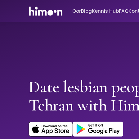
Oor
Blog
Kennis Hub
FAQ
Kon
Date lesbian peop
Tehran with Hi