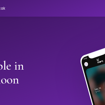
tak
le in
moon