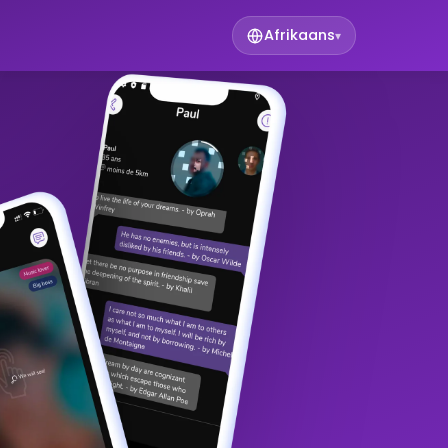
Afrikaans
▾