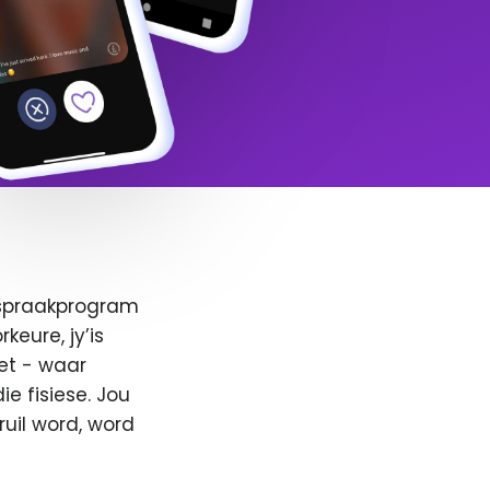
afspraakprogram
keure, jy’is
et - waar
e fisiese. Jou
ruil word, word