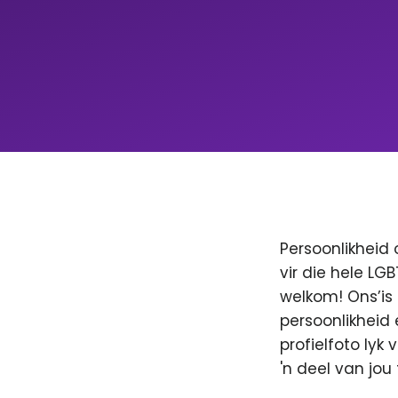
Persoonlikheid 
vir die hele LG
welkom! Ons’is
persoonlikheid 
profielfoto lyk
'n deel van jo