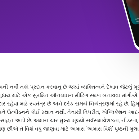
ંગની નવી તકો પ્રદાન કરવાનું છે જ્યાં વ્યક્તિત્વને દેખાવ જેટલું
ુદાય માટે એક સુરક્ષિત ઑનલાઇન મીટિંગ સ્થળ બનાવવા માંગીએ છ
 રહેવા માટે સ્વતંત્ર છે અને દરેક સમયે નિયંત્રણમાં રહે છે. હિ
અને ઉત્પીડનને કોઈ સ્થાન નથી. તેનાથી વિપરીત, એપ્લિકેશન આ
સાહન આપે છે. અમારા ચાર મુખ્ય મૂલ્યો સર્વસમાવેશકતા, નીડરતા
ણ છીએ તે વિશે વધુ જાણવા માટે અમારા 'અમારા વિશે' પૃષ્ઠની મુલા