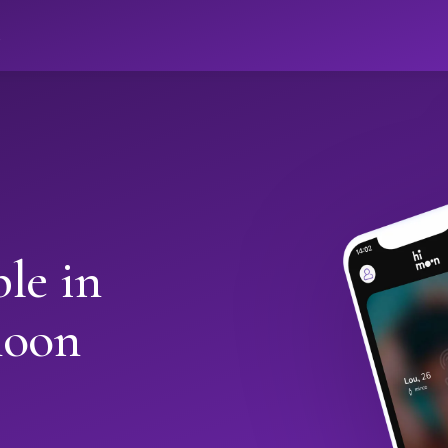
ો
le in
moon