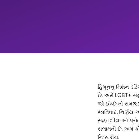
હિમૂનનું મિશન ડેટિ
છે. અમે LGBT+ સમ
જો ઈચ્છે તો સમજદાર
જાતિવાદ, નિર્ણય 
સહનશીલતાને પ્રોત્
સલામતી છે. અમે કો
નિઃસંકોચ.