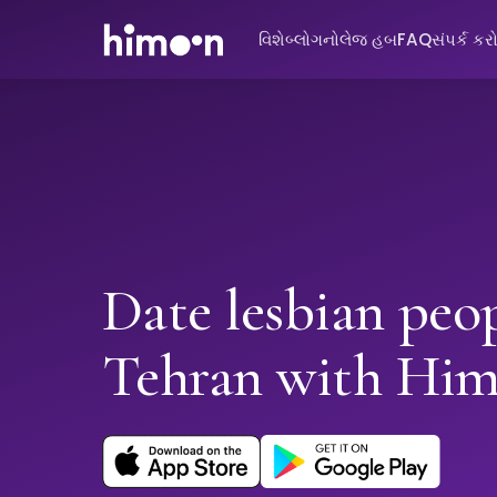
વિશે
બ્લોગ
નોલેજ હબ
FAQ
સંપર્ક કર
Date lesbian peop
Tehran with Hi