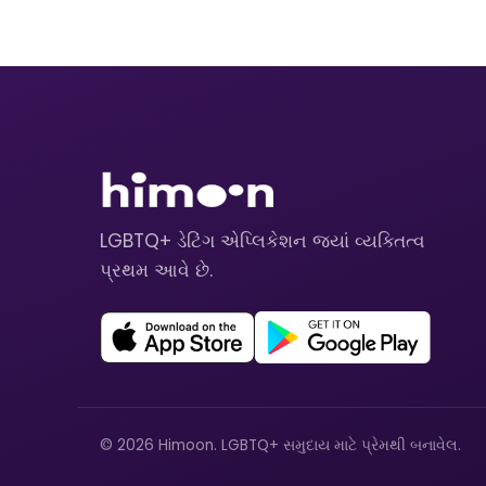
LGBTQ+ ડેટિંગ એપ્લિકેશન જ્યાં વ્યક્તિત્વ
પ્રથમ આવે છે.
© 2026 Himoon. LGBTQ+ સમુદાય માટે પ્રેમથી બનાવેલ.