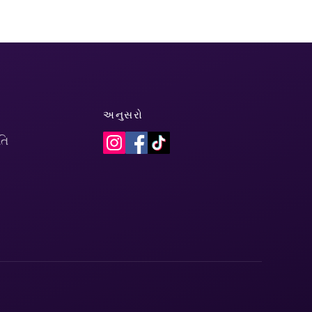
અનુસરો
તિ