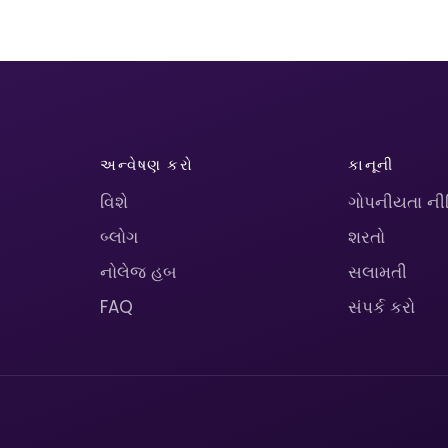
અન્વેષણ કરો
કાનૂની
વિશે
ગોપનીયતા ની
બ્લોગ
શરતો
નોલેજ હબ
સલામતી
FAQ
સંપર્ક કરો