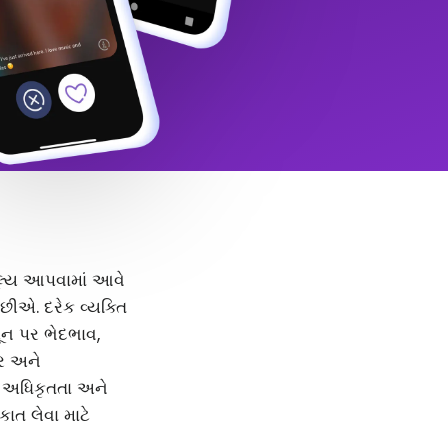
 મૂલ્ય આપવામાં આવે
ીએ. દરેક વ્યક્તિ
મૂન પર ભેદભાવ,
દર અને
, અધિકૃતતા અને
કાત લેવા માટે