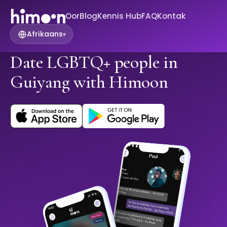
Oor
Blog
Kennis Hub
FAQ
Kontak
Afrikaans
▾
Date LGBTQ+ people in
Guiyang with Himoon