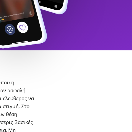
όπου η
ναν ασφαλή
ι ελεύθερος να
α στιγμή. Στο
υν θέση.
σσερις βασικές
εια. Μη