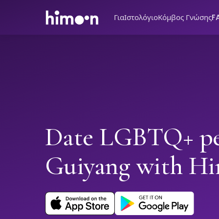
Για
Ιστολόγιο
Κόμβος Γνώσης
F
Date LGBTQ+ pe
Guiyang with H