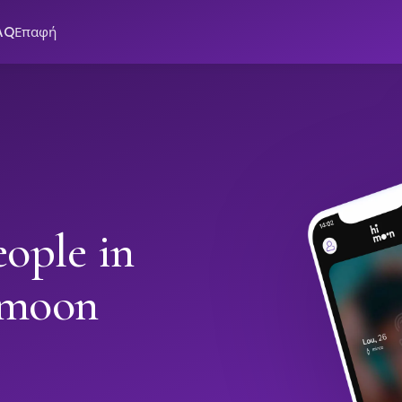
AQ
Επαφή
ople in
imoon