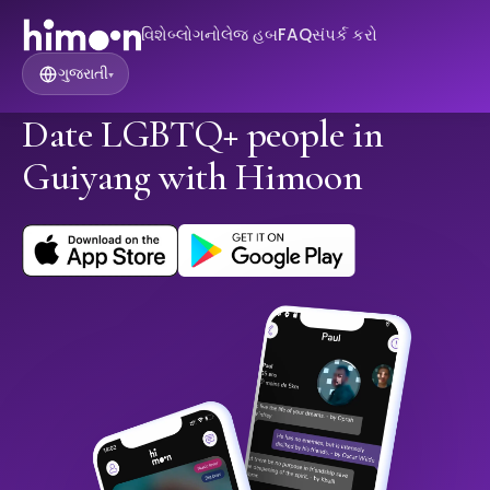
વિશે
બ્લોગ
નોલેજ હબ
FAQ
સંપર્ક કરો
ગુજરાતી
▾
Date LGBTQ+ people in
Guiyang with Himoon