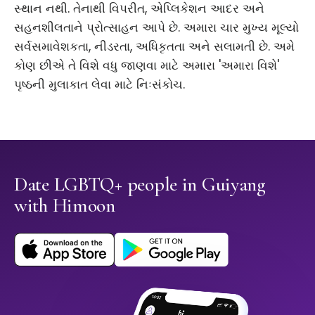
સ્થાન નથી. તેનાથી વિપરીત, એપ્લિકેશન આદર અને
સહનશીલતાને પ્રોત્સાહન આપે છે. અમારા ચાર મુખ્ય મૂલ્યો
સર્વસમાવેશકતા, નીડરતા, અધિકૃતતા અને સલામતી છે. અમે
કોણ છીએ તે વિશે વધુ જાણવા માટે અમારા 'અમારા વિશે'
પૃષ્ઠની મુલાકાત લેવા માટે નિઃસંકોચ.
Date LGBTQ+ people in Guiyang
with Himoon