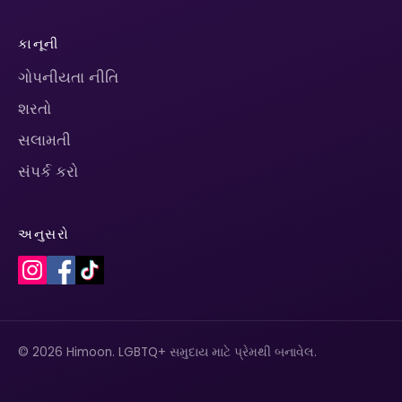
કાનૂની
ગોપનીયતા નીતિ
શરતો
સલામતી
સંપર્ક કરો
અનુસરો
© 2026 Himoon. LGBTQ+ સમુદાય માટે પ્રેમથી બનાવેલ.