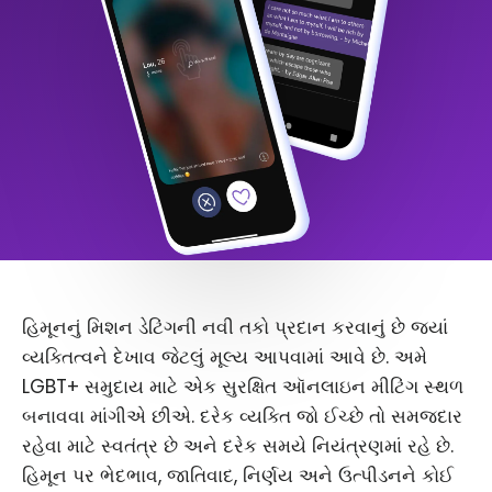
હિમૂનનું મિશન ડેટિંગની નવી તકો પ્રદાન કરવાનું છે જ્યાં
વ્યક્તિત્વને દેખાવ જેટલું મૂલ્ય આપવામાં આવે છે. અમે
LGBT+ સમુદાય માટે એક સુરક્ષિત ઑનલાઇન મીટિંગ સ્થળ
બનાવવા માંગીએ છીએ. દરેક વ્યક્તિ જો ઈચ્છે તો સમજદાર
રહેવા માટે સ્વતંત્ર છે અને દરેક સમયે નિયંત્રણમાં રહે છે.
હિમૂન પર ભેદભાવ, જાતિવાદ, નિર્ણય અને ઉત્પીડનને કોઈ