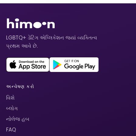
LGBTQ+ ડેટિંગ એપ્લિકેશન જ્યાં વ્યક્તિત્વ
પ્રથમ આવે છે.
અન્વેષણ કરો
વિશે
બ્લોગ
નોલેજ હબ
FAQ