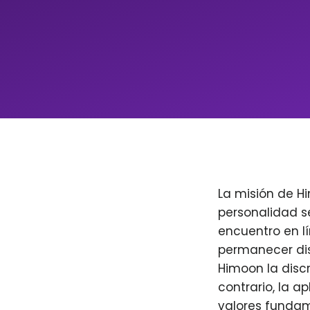
La misión de H
personalidad s
encuentro en l
permanecer dis
Himoon la discr
contrario, la a
valores fundam