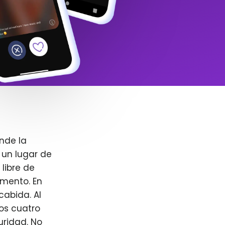
nde la
 un lugar de
libre de
omento. En
cabida. Al
ros cuatro
uridad. No