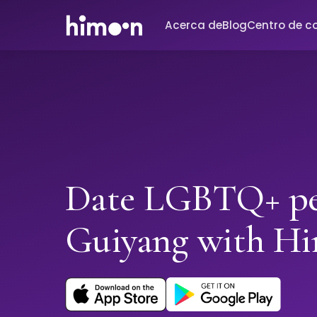
Acerca de
Blog
Centro de c
Date LGBTQ+ pe
Guiyang with H