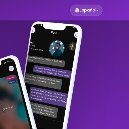
Español
▾