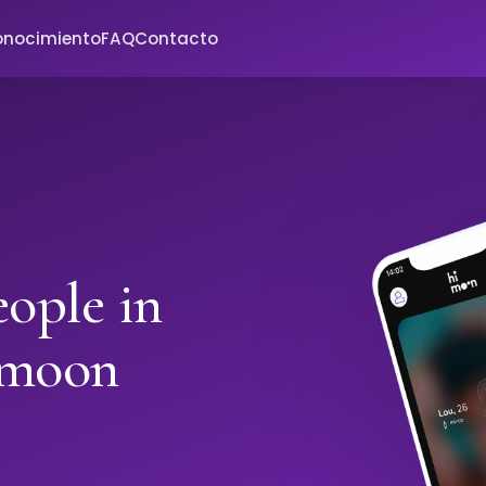
onocimiento
FAQ
Contacto
ople in
imoon