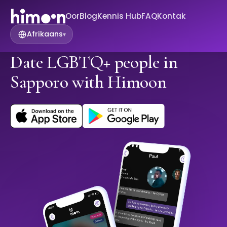
Oor
Blog
Kennis Hub
FAQ
Kontak
Afrikaans
▾
Date LGBTQ+ people in
Sapporo with Himoon