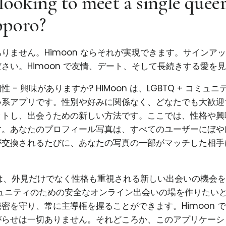
looking to meet a single quee
pporo?
りません。Himoon ならそれが実現できます。サインア
さい。Himoon で友情、デート、そして長続きする愛を
 - 興味がありますか? HiMoon は、LGBTQ + コミュ
系アプリです。性別や好みに関係なく、どなたでも大歓迎で
ットし、出会うための新しい方法です。ここでは、性格や興
す。あなたのプロフィール写真は、すべてのユーザーにぼや
が交換されるたびに、あなたの写真の一部がマッチした相手
使命は、外見だけでなく性格も重視される新しい出会いの機会
コミュニティのための安全なオンライン出会いの場を作りたい
密を守り、常に主導権を握ることができます。Himoon 
がらせは一切ありません。それどころか、このアプリケーシ