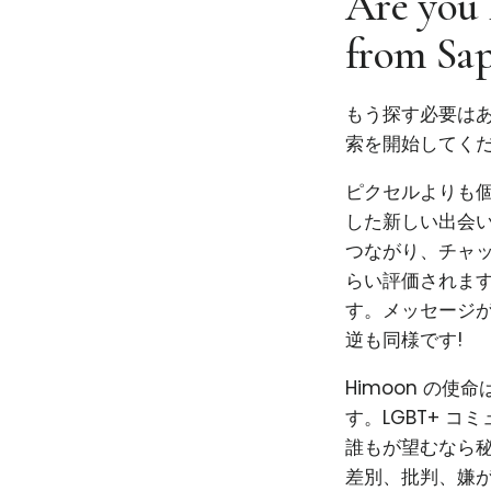
Are you 
from Sa
もう探す必要はあ
索を開始してくだ
ピクセルよりも個性
した新しい出会い
つながり、チャ
らい評価されま
す。メッセージ
逆も同様です!
Himoon の
す。LGBT+ 
誰もが望むなら秘
差別、批判、嫌