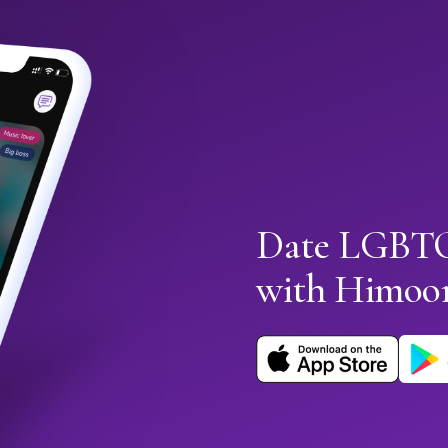
Date LGBTQ
with Himoo