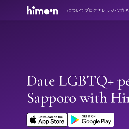
について
ブログ
ナレッジハブ
F
Date LGBTQ+ pe
Sapporo with H