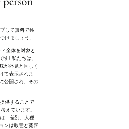
r person
ップして無料で検
見つけましょう。
ニティ全体を対象と
す! 私たちは、
味が外見と同じく
けて表示されま
に公開され、その
を提供することで
と考えています。
では、差別、人種
ョンは敬意と寛容