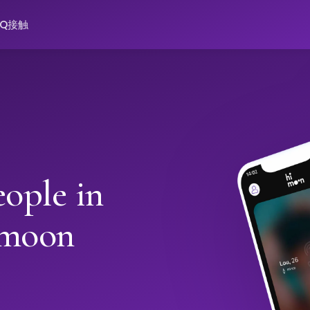
AQ
接触
ople in
imoon