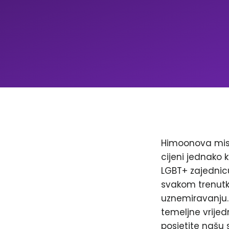
Himoonova misi
cijeni jednako k
LGBT+ zajednicu
svakom trenutku
uznemiravanju. 
temeljne vrijed
posjetite našu 