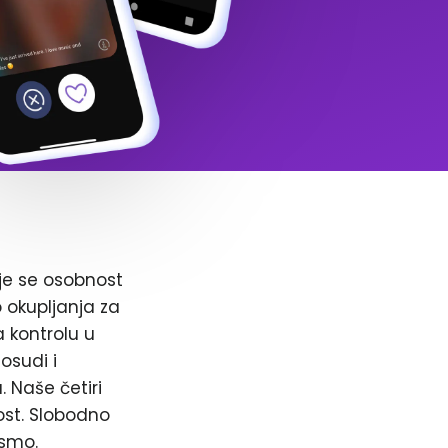
je se osobnost
o okupljanja za
a kontrolu u
osudi i
. Naše četiri
ost. Slobodno
 smo.