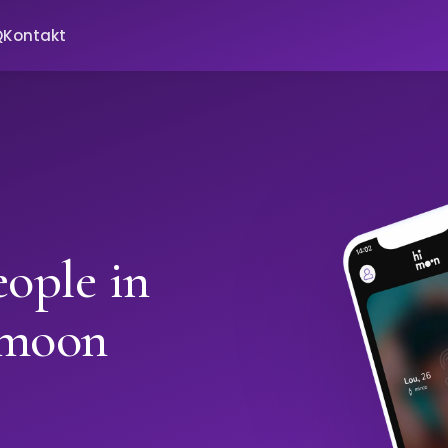
Q
Kontakt
ople in
imoon