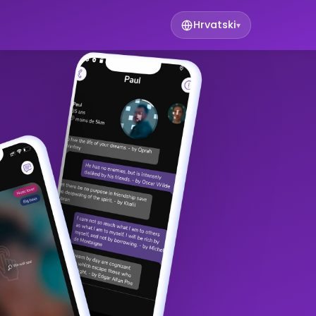
Hrvatski
▾