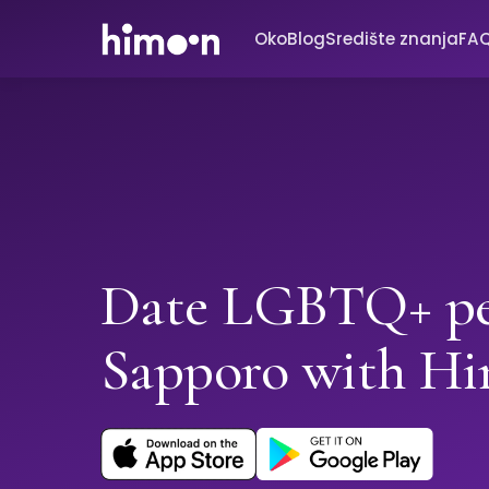
Oko
Blog
Središte znanja
FA
Date LGBTQ+ pe
Sapporo with H