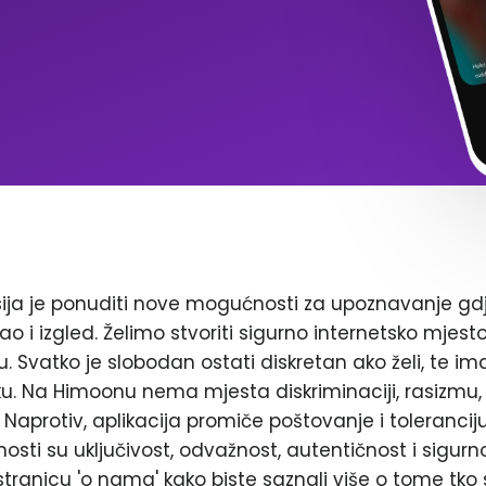
ja je ponuditi nove mogućnosti za upoznavanje gd
ao i izgled. Želimo stvoriti sigurno internetsko mjest
. Svatko je slobodan ostati diskretan ako želi, te im
. Na Himoonu nema mjesta diskriminaciji, rasizmu, 
Naprotiv, aplikacija promiče poštovanje i toleranciju
nosti su uključivost, odvažnost, autentičnost i sigurn
stranicu 'o nama' kako biste saznali više o tome tko