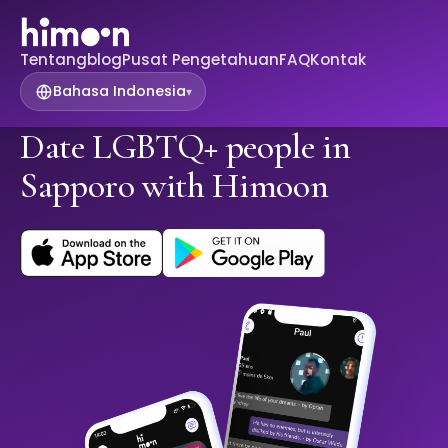
Tentang
blog
Pusat Pengetahuan
FAQ
Kontak
Bahasa Indonesia
▾
Date LGBTQ+ people in
Sapporo with Himoon