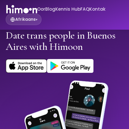
Oor
Blog
Kennis Hub
FAQ
Kontak
Afrikaans
▾
Date trans people in Buenos
Aires with Himoon