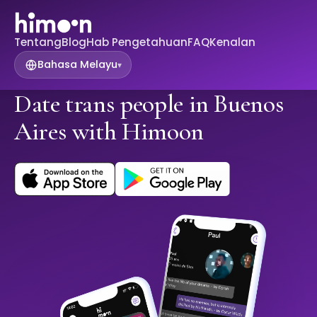
Tentang
Blog
Hab Pengetahuan
FAQ
Kenalan
Bahasa Melayu
▾
Date trans people in Buenos
Aires with Himoon