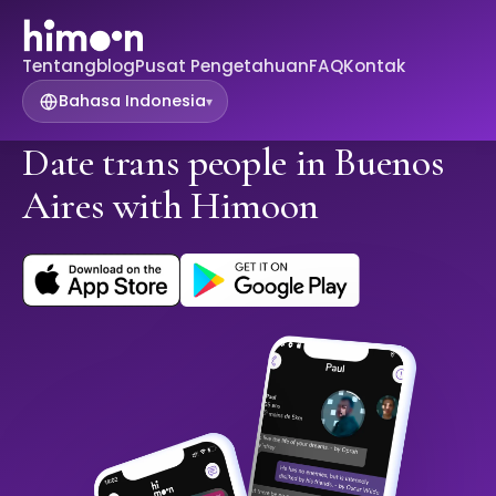
Tentang
blog
Pusat Pengetahuan
FAQ
Kontak
Bahasa Indonesia
▾
Date trans people in Buenos
Aires with Himoon