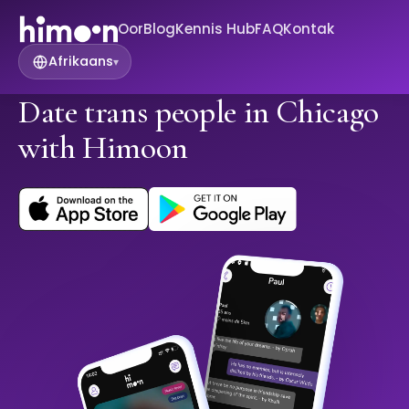
Oor
Blog
Kennis Hub
FAQ
Kontak
Afrikaans
▾
Date trans people in Chicago
with Himoon