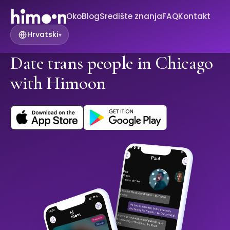
Oko
Blog
Središte znanja
FAQ
Kontakt
Hrvatski
▾
Date trans people in Chicago
with Himoon