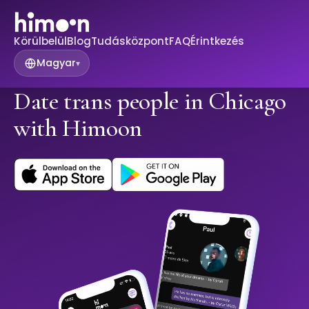
Körülbelül
Blog
Tudásközpont
FAQ
Érintkezés
Magyar
▾
Date trans people in Chicago
with Himoon