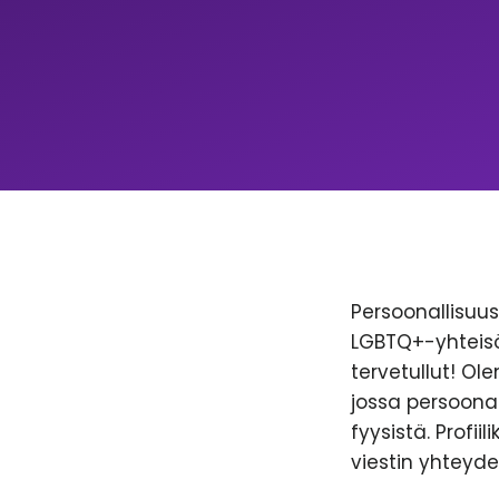
Persoonallisuus 
LGBTQ+-yhteisöl
tervetullut! Ol
jossa persoonal
fyysistä. Profii
viestin yhteyde