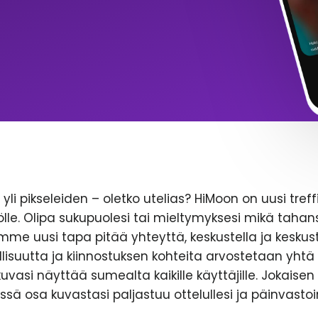
yli pikseleiden – oletko utelias? HiMoon on uusi treff
le. Olipa sukupuolesi tai mieltymyksesi mikä tahans
emme uusi tapa pitää yhteyttä, keskustella ja keskust
lisuutta ja kiinnostuksen kohteita arvostetaan yhtä 
likuvasi näyttää sumealta kaikille käyttäjille. Jokaise
ssä osa kuvastasi paljastuu ottelullesi ja päinvastoi