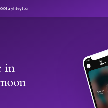
AQ
Ota yhteyttä
 in
imoon