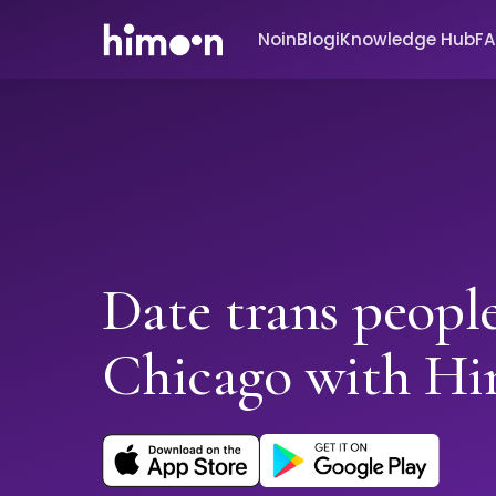
Noin
Blogi
Knowledge Hub
F
Date trans people
Chicago with H