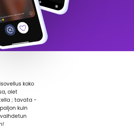
isovellus koko
a, olet
ella ; tavata -
paljon kuin
n vaihdetun
n!