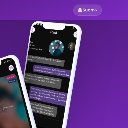
Suomi
▾