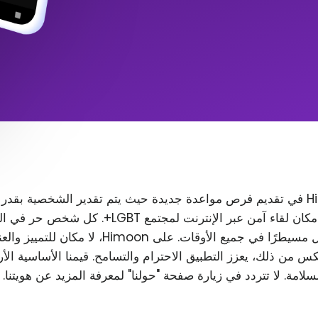
تتمثل مهمة Himoon في تقديم فرص مواعدة جديدة حيث يتم تقدير الشخصية بقدر
المظهر. نريد إنشاء مكان لقاء آمن عبر الإنترنت لمجتمع T
رغب في ذلك، ويظل مسيطرًا في جميع الأوقات. على Himoon
س من ذلك، يعزز التطبيق الاحترام والتسامح. قيمنا الأساسية الأ
لسلامة. لا تتردد في زيارة صفحة "حولنا" لمعرفة المزيد عن هويتنا.