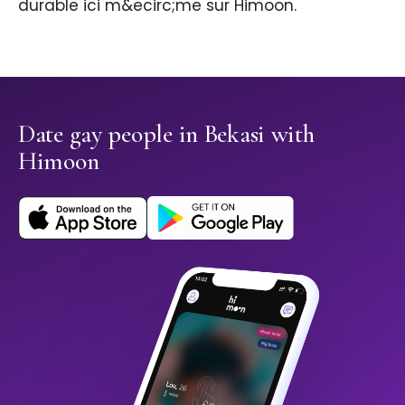
durable ici m&ecirc;me sur Himoon.
Date gay people in Bekasi with
Himoon