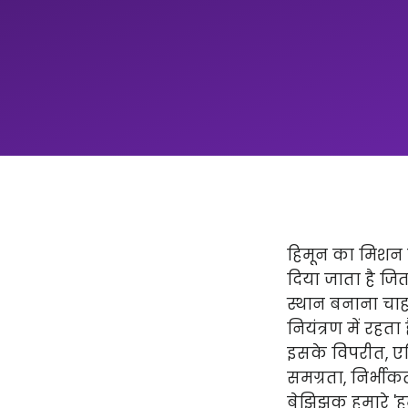
हिमून का मिशन न
दिया जाता है ज
स्थान बनाना चाहत
नियंत्रण में रहता
इसके विपरीत, एप्
समग्रता, निर्भीक
बेझिझक हमारे 'हमार