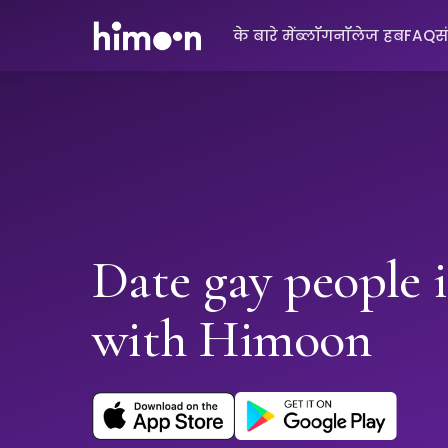
के बारे में
ब्लॉग
नॉलेज हब
FAQ
स
Date gay people 
with Himoon