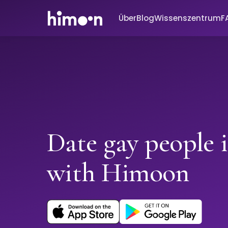
Über
Blog
Wissenszentrum
F
Date gay people 
with Himoon