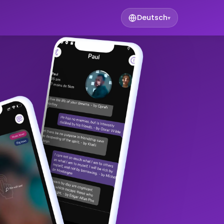
Deutsch
▾