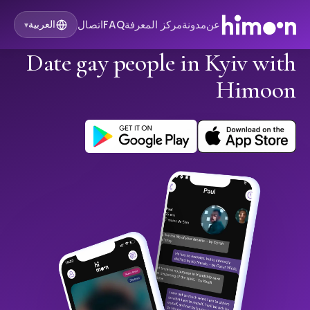
عن
مدونة
مركز المعرفة
FAQ
اتصال
العربية
▾
Date gay people in Kyiv with
Himoon