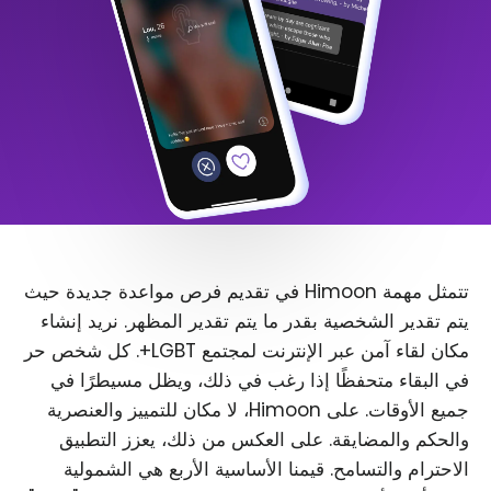
تتمثل مهمة Himoon في تقديم فرص مواعدة جديدة حيث
يتم تقدير الشخصية بقدر ما يتم تقدير المظهر. نريد إنشاء
مكان لقاء آمن عبر الإنترنت لمجتمع LGBT+. كل شخص حر
في البقاء متحفظًا إذا رغب في ذلك، ويظل مسيطرًا في
جميع الأوقات. على Himoon، لا مكان للتمييز والعنصرية
والحكم والمضايقة. على العكس من ذلك، يعزز التطبيق
الاحترام والتسامح. قيمنا الأساسية الأربع هي الشمولية