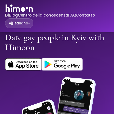
Di
Blog
Centro della conoscenza
FAQ
Contatto
Italiano
▾
Date gay people in Kyiv with
Himoon