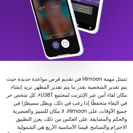
تتمثل مهمة Himoon في تقديم فرص مواعدة جديدة حيث
يتم تقدير الشخصية بقدر ما يتم تقدير المظهر. نريد إنشاء
مكان لقاء آمن عبر الإنترنت لمجتمع LGBT+. كل شخص حر
في البقاء متحفظًا إذا رغب في ذلك، ويظل مسيطرًا في
جميع الأوقات. على Himoon، لا مكان للتمييز والعنصرية
والحكم والمضايقة. على العكس من ذلك، يعزز التطبيق
الاحترام والتسامح. قيمنا الأساسية الأربع هي الشمولية