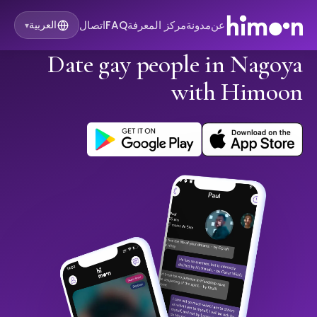
عن
مدونة
مركز المعرفة
FAQ
اتصال
العربية
▾
Date gay people in Nagoya
with Himoon