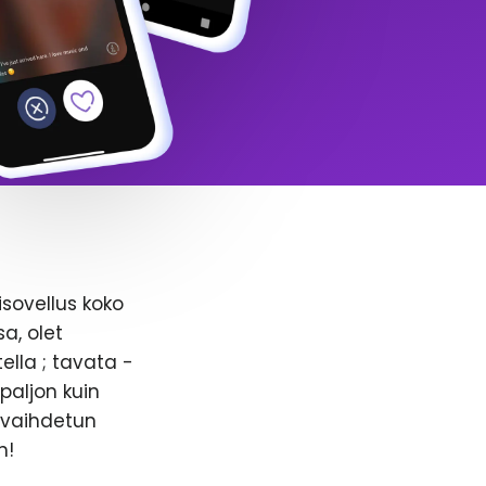
isovellus koko
a, olet
ella ; tavata -
paljon kuin
n vaihdetun
n!