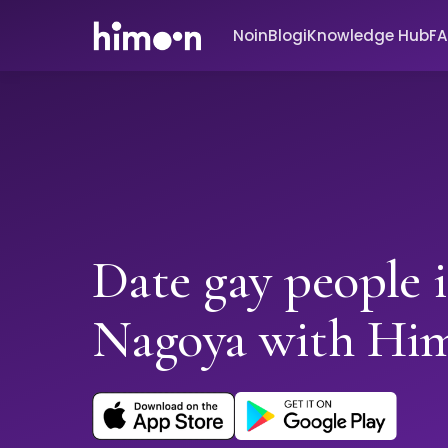
Noin
Blogi
Knowledge Hub
F
Date gay people 
Nagoya with Hi