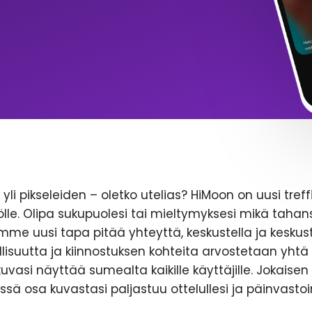
yli pikseleiden – oletko utelias? HiMoon on uusi treff
le. Olipa sukupuolesi tai mieltymyksesi mikä tahans
emme uusi tapa pitää yhteyttä, keskustella ja keskust
lisuutta ja kiinnostuksen kohteita arvostetaan yhtä 
likuvasi näyttää sumealta kaikille käyttäjille. Jokaise
ssä osa kuvastasi paljastuu ottelullesi ja päinvastoi