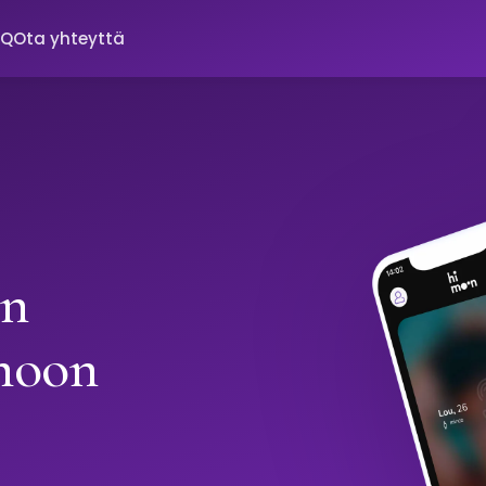
AQ
Ota yhteyttä
in
moon