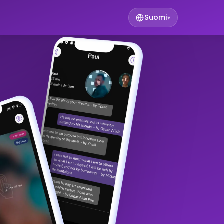
Suomi
▾