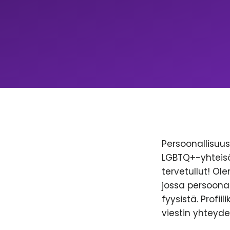
Persoonallisuus 
LGBTQ+-yhteisöl
tervetullut! Ol
jossa persoonal
fyysistä. Profii
viestin yhteyde